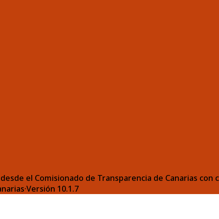
desde el Comisionado de Transparencia de Canarias con ca
anarias
·
Versión
10.1.7