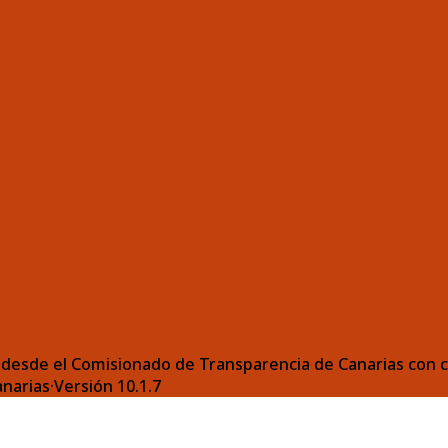
desde el Comisionado de Transparencia de Canarias con ca
anarias
·
Versión
10.1.7